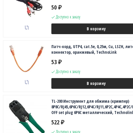
50
₽
Доступно к заказу
В корзину
Патч-корд, UTP4, cat.5e, 0,25м, Сu, LSZH, лит
коннектор, оранжевый, TechnoLink
53
₽
Доступно к заказу
В корзину
TL-200 Инструмент для обжима (кримпер)
8P8C/RJ45,6P6C/RJ12,6P4C/RJ11,6P2C,4P4C,4P2C
OFF set plug 6P6C металлический, Technolin
522
₽
Доступно к заказу