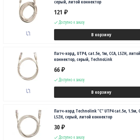
серый, литой коннектор
121
₽
Доступно к заказу
В корзину
Патч-корд, UTP4, cat.5е, 1м, CCA, LSZH, лито
коннектор, серый, TechnoLink
66
₽
Доступно к заказу
В корзину
Патч-корд Technolink "C" UTP4 cat.5е, 1.5м, 
LSZH, серый, литой коннектор
30
₽
Доступно к заказу