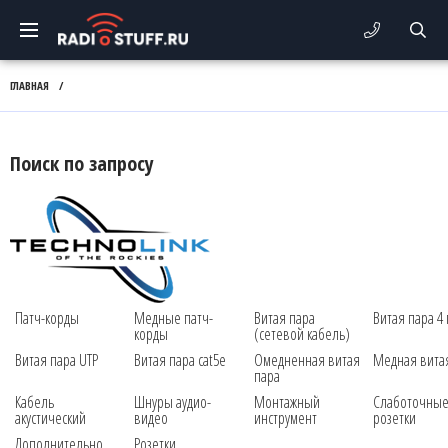
ГЛАВНАЯ
/
Поиск по запросу
Патч-корды
Медные патч-
Витая пара
Витая пара 4
корды
(сетевой кабель)
Витая пара UTP
Витая пара cat5e
Омедненная витая
Медная вита
пара
Кабель
Шнуры аудио-
Монтажный
Слаботочны
акустический
видео
инструмент
розетки
Дополнительно
Розетки,