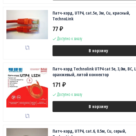
Патч-корд, UTP4, cat.5e, 3м, Сu, красный,
TechnoLink
77
₽
Доступно к заказу
В корзину
Патч-корд Technolink UTP4 cat 5e, 3,0м, ВС, 
оранжевый, литой коннектор
171
₽
Доступно к заказу
В корзину
Патч-корд, UTP4, cat.6, 0.5м, Сu, серый,