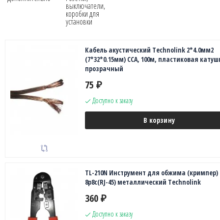
выключатели,
коробки для
установки
Кабель акустический Technolink 2*4.0мм2
(7*32*0.15мм) CCA, 100м, пластиковая катуш
прозрачный
75
₽
Доступно к заказу
В корзину
TL-210N Инструмент для обжима (кримпер)
8p8c(RJ-45) металлический Technolink
360
₽
Доступно к заказу