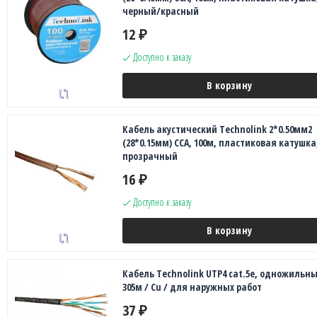
черный/красный
12
₽
Доступно к заказу
В корзину
Кабель акустический Technolink 2*0.50мм2
(28*0.15мм) CCA, 100м, пластиковая катушка
прозрачный
16
₽
Доступно к заказу
В корзину
Кабель Technolink UTP4 cat.5е, одножильны
305м / Сu / для наружных работ
37
₽