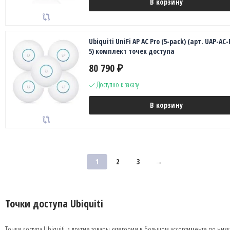
В корзину
Ubiquiti UniFi AP AC Pro (5-pack) (арт. UAP-AC
5) комплект точек доступа
80 790
₽
Доступно к заказу
В корзину
1
2
3
→
Точки доступа Ubiquiti
Точки доступа Ubiquiti и другие товары категории в большом ассортименте по низ