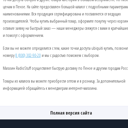
ценам в Пензе. На сайте предоставлен большой каталог с подробными параметрам
наименованиями. Вся продукция сертифицирована и поставляется от ведущих
производителей. Чтобы купить выбранный товар, оформите покупку через корзин
оставьте заявку на быстрый заказ — наши менеджеры свяжутся с вами в кратчайши
и помогут с оформлением.
Если вы не можете определится с тем, какие точки доступа ubiquiti купить, позвони
номеру
8 (800) 302-90-20
и мы с радостью поможем с выбором.
Магазин RadioStuff осуществляет быструю доставку по Пензе и другим городам Росс
Товары из каталога вы можете приобрести оптом и в розницу. За дополнительной
информацией обращайтесь к менеджерам интернет-магазина.
Полная версия сайта