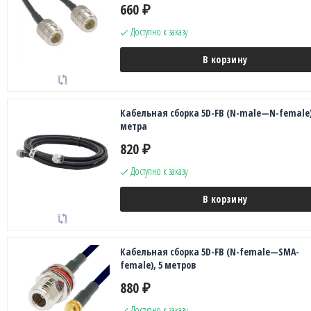
660
₽
Доступно к заказу
В корзину
Кабельная сборка 5D-FB (N-male—N-female)
метра
820
₽
Доступно к заказу
В корзину
Кабельная сборка 5D-FB (N-female—SMA-
female), 5 метров
880
₽
Доступно к заказу