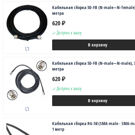
Кабельная сборка 5D-FB (N-male—N-female)
метра
620
₽
Доступно к заказу
В корзину
Кабельная сборка 5D-FB (N-male—N-male), 
метра
620
₽
Доступно к заказу
В корзину
Кабельная сборка RG-58 (SMA-male - SMA-ma
1 метр