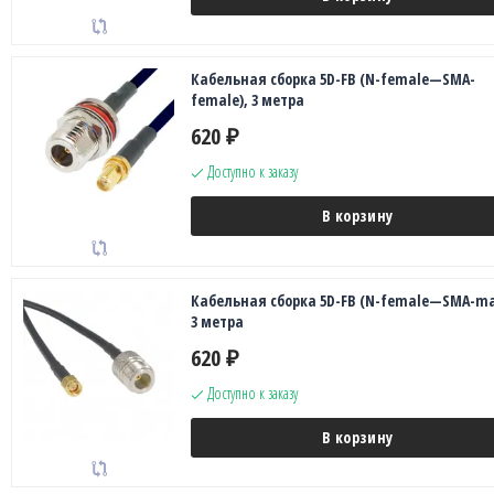
Кабельная сборка 5D-FB (N-female—SMA-
female), 3 метра
620
₽
Доступно к заказу
В корзину
Кабельная сборка 5D-FB (N-female—SMA-ma
3 метра
620
₽
Доступно к заказу
В корзину