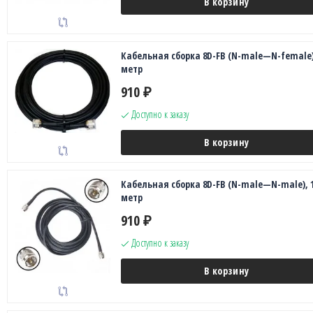
В корзину
Кабельная сборка 8D-FB (N-male—N-female)
метр
910
₽
Доступно к заказу
В корзину
Кабельная сборка 8D-FB (N-male—N-male), 
метр
910
₽
Доступно к заказу
В корзину