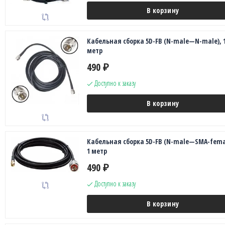
В корзину
Кабельная сборка 5D-FB (N-male—N-male), 
метр
490
₽
Доступно к заказу
В корзину
Кабельная сборка 5D-FB (N-male—SMA-fema
1 метр
490
₽
Доступно к заказу
В корзину