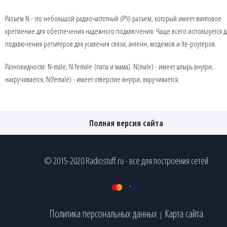
Разъем N - это небольшой радиочастотный (РЧ) разъем, который имеет винтовое
крепление для обеспечения надежного подключения. Чаще всего используется д
подключения репитеров для усиления связи, антенн, модемов и lte-роутеров.
Разновидности: N-male, N-female (папа и мама). N(male) - имеет штырь внутри,
накручивается, N(female) - имеет отверстие внутри, вкручивается.
Полная версия сайта
© 2015-2020 Radiostuff.ru - все для построения сетей
Политика персональных данных
Карта сайта
|