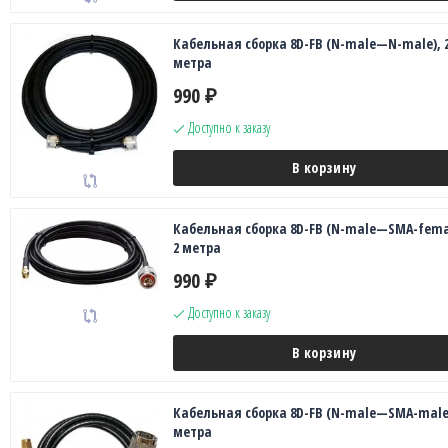
Кабельная сборка 8D-FB (N-male—N-male), 
метра
990
₽
Доступно к заказу
В корзину
Кабельная сборка 8D-FB (N-male—SMA-fema
2 метра
990
₽
Доступно к заказу
В корзину
Кабельная сборка 8D-FB (N-male—SMA-male)
метра