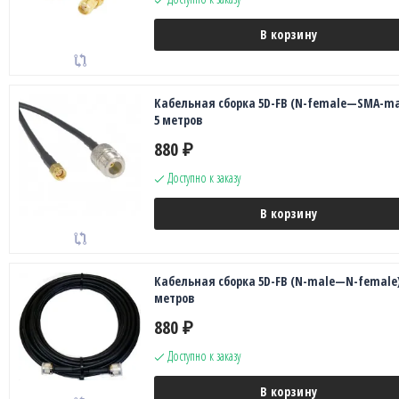
В корзину
Кабельная сборка 5D-FB (N-female—SMA-ma
5 метров
880
₽
Доступно к заказу
В корзину
Кабельная сборка 5D-FB (N-male—N-female)
метров
880
₽
Доступно к заказу
В корзину