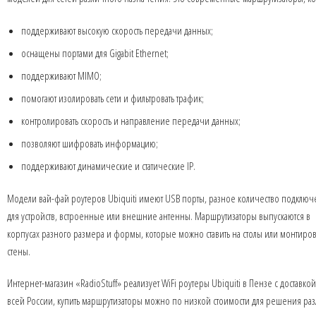
поддерживают высокую скорость передачи данных;
оснащены портами для Gigabit Ethernet;
поддерживают MIMO;
помогают изолировать сети и фильтровать трафик;
контролировать скорость и направление передачи данных;
позволяют шифровать информацию;
поддерживают динамические и статические IP.
Модели вай-фай роутеров Ubiquiti имеют USB порты, разное количество подклю
для устройств, встроенные или внешние антенны. Маршрутизаторы выпускаются в
корпусах разного размера и формы, которые можно ставить на столы или монтиров
стены.
Интернет-магазин «RadioStuff» реализует WiFi роутеры Ubiquiti в Пензе с доставко
всей России, купить маршрутизаторы можно по низкой стоимости для решения ра