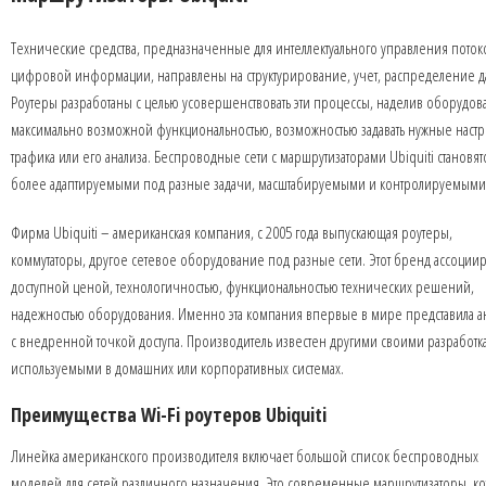
Технические средства, предназначенные для интеллектуального управления пото
цифровой информации, направлены на структурирование, учет, распределение д
Роутеры разработаны с целью усовершенствовать эти процессы, наделив оборудов
максимально возможной функциональностью, возможностью задавать нужные наст
трафика или его анализа. Беспроводные сети с маршрутизаторами Ubiquiti становят
более адаптируемыми под разные задачи, масштабируемыми и контролируемыми
Фирма Ubiquiti – американская компания, с 2005 года выпускающая роутеры,
коммутаторы, другое сетевое оборудование под разные сети. Этот бренд ассоциир
доступной ценой, технологичностью, функциональностью технических решений,
надежностью оборудования. Именно эта компания впервые в мире представила а
с внедренной точкой доступа. Производитель известен другими своими разработк
используемыми в домашних или корпоративных системах.
Преимущества Wi-Fi роутеров Ubiquiti
Линейка американского производителя включает большой список беспроводных
моделей для сетей различного назначения. Это современные маршрутизаторы, ко