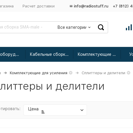
агазина
Расчет доставки
info@radiostuff.ru
+7 (812) 
Все категории
Сетевое оборудование
Кабельные сборки радиочастотные
Комплектующие для усиления
У
я
Комплектующие для усиления
Сплиттеры и делители
литтеры и делители
тировать:
Цена