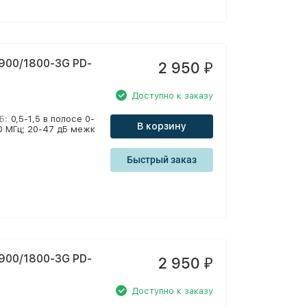
900/1800-3G PD-
2 950
₽
Доступно к заказу
Б:
0,5-1,5 в полосе 0-
В корзину
00 МГц; 20-47 дБ межк
Быстрый заказ
900/1800-3G PD-
2 950
₽
Доступно к заказу