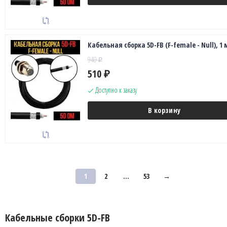
Кабельная сборка 5D-FB (F-female - Null), 1 
940
₽
510
₽
Доступно к заказу
В корзину
1
2
...
53
→
Кабельные сборки 5D-FB