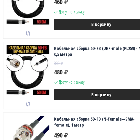
460
₽
Доступно к заказу
В корзину
Кабельная сборка 5D-FB (UHF-male (PL259) - N
0,5 метра
880
₽
480
₽
Доступно к заказу
В корзину
Кабельная сборка 5D-FB (N-female—SMA-
female), 1 метр
490
₽