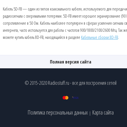
Кабель 5D-FB — один из типов коаксиального кабеля, используемого для передачи
радиосигнала с сверхмалыми потерями. 5D-FB имеет хорошее экранирование (90 
сопротивление в 50 Ом. Кабель наиболее популярен в сферах усиления сигнала с
интернета, часто используется для работы с частотов 900/1800/2100/2600 Мгц. Так ж
можете купить кабель 8D-FB, находящийся в разделе
Кабельные сборки 8D-FB
.
Полная версия сайта
© 2015-2020 Radiostuff.ru - все для построения сетей
Политика персональных данных
Карта сайта
|