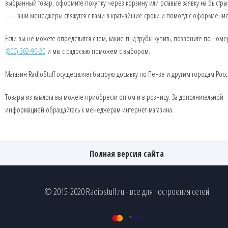
выбранный товар, оформите покупку через корзину или оставьте заявку на быстры
— наши менеджеры свяжутся с вами в кратчайшие сроки и помогут с оформлени
Если вы не можете определится с тем, какие пнд трубы купить, позвоните по ном
(800) 302-90-20
и мы с радостью поможем с выбором.
Магазин RadioStuff осуществляет быструю доставку по Пензе и другим городам Росс
Товары из каталога вы можете приобрести оптом и в розницу. За дополнительной
информацией обращайтесь к менеджерам интернет-магазина.
Полная версия сайта
© 2015-2020 Radiostuff.ru - все для построения сетей