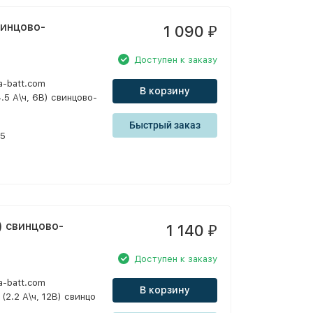
винцово-
1 090
₽
Доступен к заказу
a-batt.com
В корзину
.5 А\ч, 6В) свинцово-
Быстрый заказ
05
В) свинцово-
1 140
₽
Доступен к заказу
a-batt.com
В корзину
(2.2 А\ч, 12В) свинцо