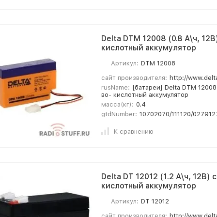
Delta DTM 12008 (0.8 А\ч, 12
кислотный аккумулятор
Артикул:
DTM 12008
сайт производителя:
http://www.delt
rusName:
[батареи] Delta DTM 12008 
во- кислотный аккумулятор
масса(кг):
0.4
gtdNumber:
10702070/111120/027912
К сравнению
Delta DT 12012 (1.2 А\ч, 12В)
кислотный аккумулятор
Артикул:
DT 12012
сайт производителя:
http://www.delt