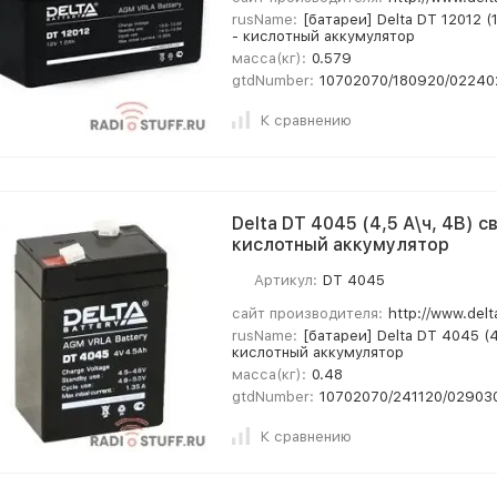
rusName:
[батареи] Delta DT 12012 (
- кислотный аккумулятор
масса(кг):
0.579
gtdNumber:
10702070/180920/02240
К сравнению
Delta DT 4045 (4,5 А\ч, 4В) 
кислотный аккумулятор
Артикул:
DT 4045
сайт производителя:
http://www.delt
rusName:
[батареи] Delta DT 4045 (4
кислотный аккумулятор
масса(кг):
0.48
gtdNumber:
10702070/241120/02903
К сравнению