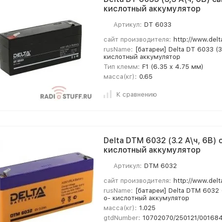
кислотный аккумулятор
Артикул:
DT 6033
сайт производителя:
http://www.delt
rusName:
[батареи] Delta DT 6033 (3
кислотный аккумулятор
Тип клемм:
F1 (6.35 x 4.75 мм)
масса(кг):
0.65
К сравнению
Delta DTM 6032 (3.2 А\ч, 6В)
кислотный аккумулятор
Артикул:
DTM 6032
сайт производителя:
http://www.delt
rusName:
[батареи] Delta DTM 6032 (
о- кислотный аккумулятор
масса(кг):
1.025
gtdNumber:
10702070/250121/00168