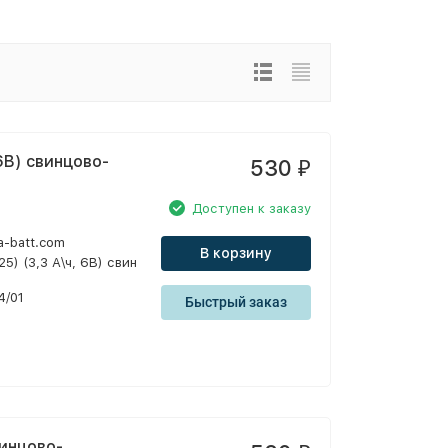
 6В) свинцово-
530
₽
Доступен к заказу
a-batt.com
В корзину
25) (3,3 А\ч, 6В) свин
4/01
Быстрый заказ
винцово-