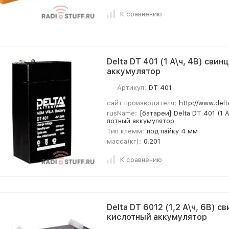
К сравнению
Delta DT 401 (1 А\ч, 4В) сви
аккумулятор
Артикул:
DT 401
сайт производителя:
http://www.delt
rusName:
[батареи] Delta DT 401 (1 
лотный аккумулятор
Тип клемм:
под пайку 4 мм
масса(кг):
0.201
К сравнению
Delta DT 6012 (1,2 А\ч, 6В) с
кислотный аккумулятор