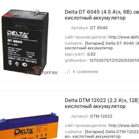
Delta DT 6045 (4.5 А\ч, 6В) с
кислотный аккумулятор
Артикул:
DT 6045
сайт производителя:
http://www.delt
rusName:
[батареи] Delta DT 6045 (4
кислотный аккумулятор
масса(кг):
0.82
gtdNumber:
10702070/121020/02501
К сравнению
Delta DTM 12022 (2.2 А\ч, 12
кислотный аккумулятор
Артикул:
DTM 12022
сайт производителя:
http://www.delt
rusName:
[батареи] Delta DTM 12022 
во- кислотный аккумулятор