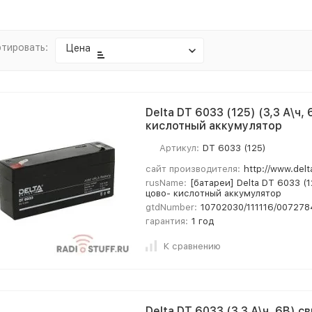
тировать:
Цена
Delta DT 6033 (125) (3,3 А\ч,
кислотный аккумулятор
Артикул:
DT 6033 (125)
сайт производителя:
http://www.delt
rusName:
[батареи] Delta DT 6033 (1
цово- кислотный аккумулятор
gtdNumber:
10702030/111116/007278
гарантия:
1 год
К сравнению
Delta DT 6033 (3,3 А\ч, 6В) с