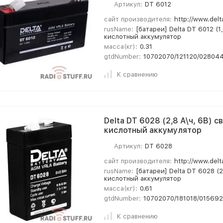
Артикул:
DT 6012
сайт производителя:
http://www.delt
rusName:
[батареи] Delta DT 6012 (1
кислотный аккумулятор
масса(кг):
0.31
gtdNumber:
10702070/121120/02804
К сравнению
Delta DT 6028 (2,8 А\ч, 6В) с
кислотный аккумулятор
Артикул:
DT 6028
сайт производителя:
http://www.delt
rusName:
[батареи] Delta DT 6028 (2
кислотный аккумулятор
масса(кг):
0.61
gtdNumber:
10702070/181018/01569
К сравнению