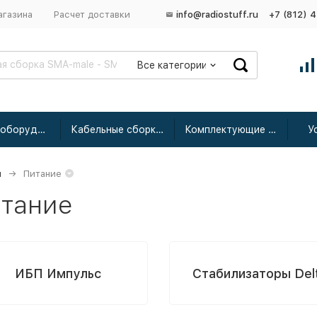
агазина
Расчет доставки
info@radiostuff.ru
+7 (812) 
Все категории
Сетевое оборудование
Кабельные сборки радиочастотные
Комплектующие для усиления
У
я
Питание
тание
ИБП Импульс
Стабилизаторы Del