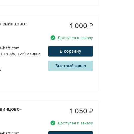
В) свинцово-
1 000
₽
Доступен к заказу
a-batt.com
В корзину
(0.8 А\ч, 12В) свинцо
Быстрый заказ
7
 свинцово-
1 050
₽
Доступен к заказу
a-batt.com