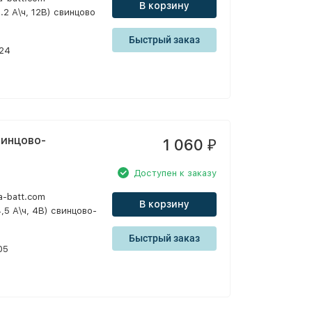
В корзину
1.2 А\ч, 12В) свинцово
Быстрый заказ
24
свинцово-
1 060
₽
Доступен к заказу
a-batt.com
В корзину
,5 А\ч, 4В) свинцово-
Быстрый заказ
05