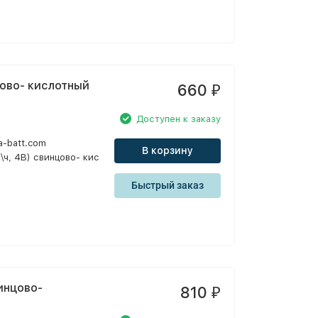
нцово- кислотный
660
₽
Доступен к заказу
a-batt.com
В корзину
А\ч, 4В) свинцово- кис
Быстрый заказ
винцово-
810
₽