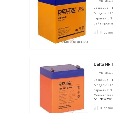
Артикул
название:
D
Модель:
HR
гарантия:
1
сайт произ
К срав
Delta HR
Артикул
название:
D
Модель:
HR
гарантия:
1
Совместим
on, Newave
К срав