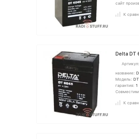
сайт произ
К срав
Delta DT
Артикул
название:
D
Модель:
DT
гарантия:
1
Совместим
К срав