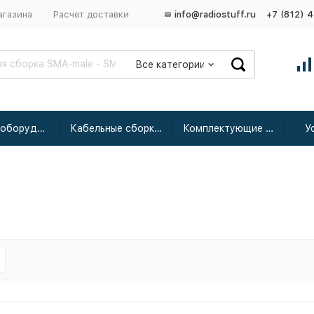
агазина
Расчет доставки
info@radiostuff.ru
+7 (812) 
Все категории
Сетевое оборудование
Кабельные сборки радиочастотные
Комплектующие для усиления
У