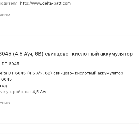
водителя:
http://www.delta-batt.com
нению
 6045 (4.5 А\ч, 6В) свинцово- кислотный аккумулятор
:
DT 6045
elta DT 6045 (4.5 А\ч, 6В) свинцово- кислотный аккумулятор
 6045
 год
ые устройства:
4,5 А/ч
нению