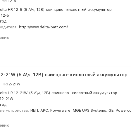
:
HR 12-5
elta HR 12-5 (5 А\ч, 12В) свинцово- кислотный аккумулятор
 12-5
 год
водителя:
http://www.delta-batt.com/
нению
 12-21W (5 А\ч, 12В) свинцово- кислотный аккумулятор
:
HR12-21W
elta HR 12-21W (5 А\ч, 12В) свинцово- кислотный аккумулятор
12-21W
 год
ые устройства:
ИБП: APC, Powerware, MGE UPS Systems, GE, Powercom
нению