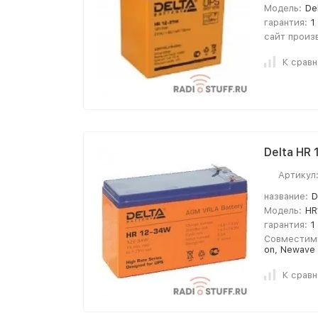
Модель:
De
гарантия:
1
сайт произ
К срав
Delta HR
Артикул
название:
D
Модель:
HR
гарантия:
1
Совместим
on, Newave
К срав