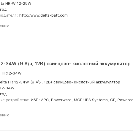
lta HR-W 12-28W
 год
водителя:
http://www.delta-batt.com
нению
 12-34W (9 А\ч, 12В) свинцово- кислотный аккумулятор
:
HR12-34W
elta HR 12-34W (9 А\ч, 12В) свинцово- кислотный аккумулятор
12-34W
 год
ые устройства:
ИБП: APC, Powerware, MGE UPS Systems, GE, Powercom
нению