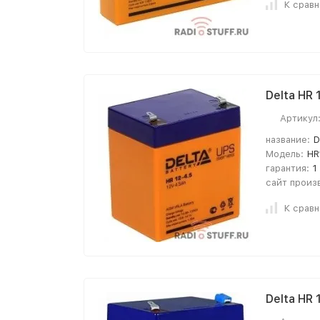
К срав
Delta HR 
Артикул
название:
D
Модель:
HR
гарантия:
1
сайт произ
К срав
Delta HR 