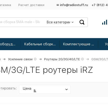
агазина
Расчет доставки
info@radiostuff.ru
+7 (812) 
Все категории
Сетевое оборудование
Кабельные сборки радиочастотные
Комплектующие для усиления
У
я
Усиление связи
Роутеры 2G/3G/4G/LTE
GSM/3G/LT
M/3G/LTE роутеры iRZ
тировать:
Цена