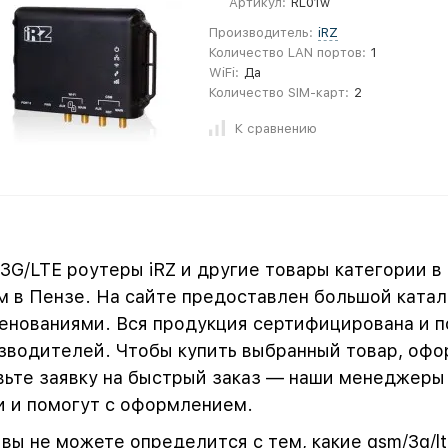
Артикул:
RL01w
Производитель:
iRZ
Количество LAN портов:
1
WiFi:
Да
Количество SIM-карт:
2
К сравнению
3G/LTE роутеры iRZ и другие товары категории в
м в Пензе. На сайте предоставлен большой ката
енованиями. Вся продукция сертифицирована и п
зводителей. Чтобы купить выбранный товар, офо
вьте заявку на быстрый заказ — наши менеджеры
и и помогут с оформлением.
 вы не можете определится с тем, какие gsm/3g/lt