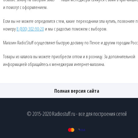
и помогут с оформлением.
Если вы не можете определится с тем, какие переходники sma купить, позвоните 
номеру
8 (800) 302-90-20
и мы с радостью поможем с выбором.
Магазин RadioStuff осуществляет быструю доставку по Пензе и другим городам Росс
Товары из каталога вы можете приобрести оптом и в розницу. За дополнительной
информацией обращайтесь к менеджерам интернет-магазина.
Полная версия сайта
© 2015-2020 Radiostuff.ru - все для построения сетей