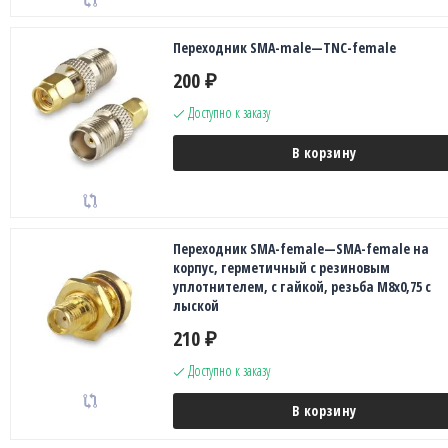
Переходник SMA-male—TNC-female
200
₽
Доступно к заказу
В корзину
Переходник SMA-female—SMA-female на
корпус, герметичный с резиновым
уплотнителем, с гайкой, резьба М8х0,75 с
лыской
210
₽
Доступно к заказу
В корзину