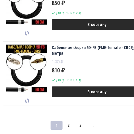
850
₽
Доступно к заказу
В корзину
Кабельная сборка 5D-FB (FME-female - CRC9),
метра
1 480
₽
810
₽
Доступно к заказу
В корзину
1
2
3
→