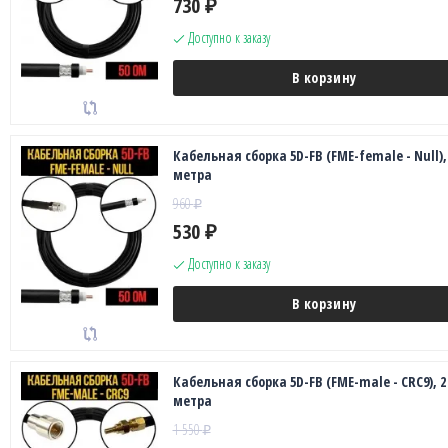
730
₽
Доступно к заказу
В корзину
Кабельная сборка 5D-FB (FME-female - Null),
метра
960
₽
530
₽
Доступно к заказу
В корзину
Кабельная сборка 5D-FB (FME-male - CRC9), 2
метра
1 550
₽