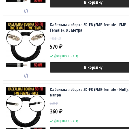
В корзину
Кабельная сборка 5D-FB (FME-female - FME-
female), 0,5 метра
1 040
₽
570
₽
Доступно к заказу
В корзину
Кабельная сборка 5D-FB (FME-female - Null), 
метра
660
₽
360
₽
Доступно к заказу