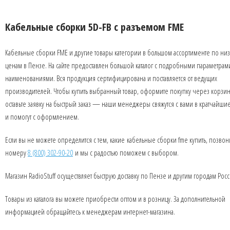
Кабельные сборки 5D-FB с разъемом FME
Кабельные сборки FME и другие товары категории в большом ассортименте по ни
ценам в Пензе. На сайте предоставлен большой каталог с подробными параметрам
наименованиями. Вся продукция сертифицирована и поставляется от ведущих
производителей. Чтобы купить выбранный товар, оформите покупку через корзин
оставьте заявку на быстрый заказ — наши менеджеры свяжутся с вами в кратчайши
и помогут с оформлением.
Если вы не можете определится с тем, какие кабельные сборки fme купить, позвон
номеру
8 (800) 302-90-20
и мы с радостью поможем с выбором.
Магазин RadioStuff осуществляет быструю доставку по Пензе и другим городам Росс
Товары из каталога вы можете приобрести оптом и в розницу. За дополнительной
информацией обращайтесь к менеджерам интернет-магазина.