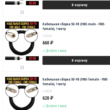
В корзину
Кабельная сборка 5D-FB (FME-male - FME-
female), 1 метр
1 220
₽
660
₽
Доступно к заказу
В корзину
Кабельная сборка 5D-FB (FME-female - FME-
female), 1 метр
1 140
₽
620
₽
Доступно к заказу