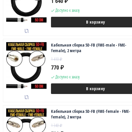
1 640
₽
Доступно к заказу
В корзину
Кабельная сборка 5D-FB (FME-male - FME-
female), 2 метра
1 410
₽
770
₽
Доступно к заказу
В корзину
Кабельная сборка 5D-FB (FME-female - FME-
female), 2 метра
1 340
₽