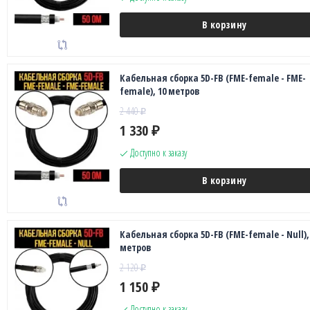
В корзину
Кабельная сборка 5D-FB (FME-female - FME-
female), 10 метров
2 440
₽
1 330
₽
Доступно к заказу
В корзину
Кабельная сборка 5D-FB (FME-female - Null),
метров
2 120
₽
1 150
₽
Доступно к заказу