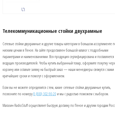
Телекоммуникационные стойки двухрамные
Сетевые стойки двухрамные и другие товары категории в большом ассортименте п
низким ценам в Пензе. На сайте предоставлен большой каталог с подробными
параметрами и наименованиями. Вся продукция сертифицирована и поставляется 
ведущих производителей. Чтобы купить выбранный товар, оформите покупку чер
корзину или оставьте заявку на быстрый заказ — наши менеджеры свяжутся с вами 
кратчайшие сроки и помогут с оформлением.
Если вы не можете определится с тем, какие сетевые стойки двухрамные купить,
позвоните по номеру
8 (800) 302-90-20
и мы с радостью поможем с выбором.
Магазин RadioStuff осуществляет быструю доставку по Пензе и другим городам Росс