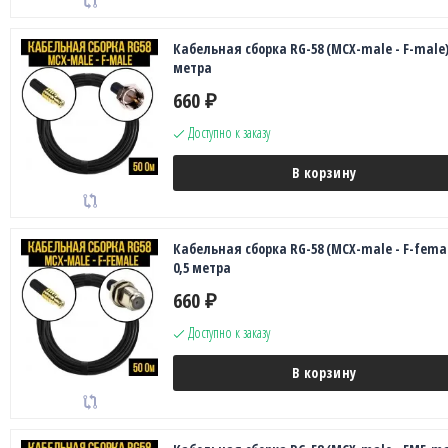
Кабельная сборка RG-58 (MCX-male - F-male),
метра
660
₽
Доступно к заказу
В корзину
Кабельная сборка RG-58 (MCX-male - F-femal
0,5 метра
660
₽
Доступно к заказу
В корзину