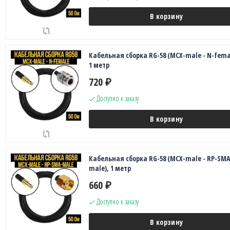
В корзину
Кабельная сборка RG-58 (MCX-male - N-fema
1 метр
720
₽
Доступно к заказу
В корзину
Кабельная сборка RG-58 (MCX-male - RP-SMA
male), 1 метр
660
₽
Доступно к заказу
В корзину