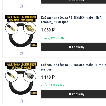
Кабельная сборка RG-58 (MCX-male - SMA-
female), 10 метров
1 080
₽
Доступно к заказу
В корзину
Кабельная сборка RG-58 (MCX-male - N-male)
метров
1 140
₽
Доступно к заказу
В корзину