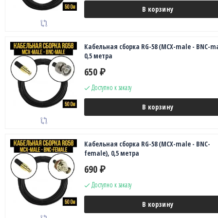
В корзину
Кабельная сборка RG-58 (MCX-male - BNC-ma
0,5 метра
650
₽
Доступно к заказу
В корзину
Кабельная сборка RG-58 (MCX-male - BNC-
female), 0,5 метра
690
₽
Доступно к заказу
В корзину