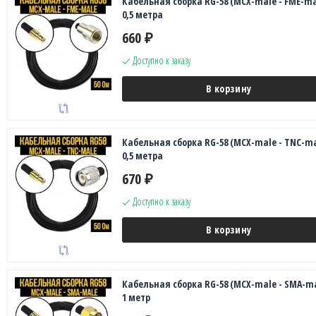
Кабельная сборка RG-58 (MCX-male - FME-ma
0,5 метра
660
₽
Доступно к заказу
В корзину
Кабельная сборка RG-58 (MCX-male - TNC-ma
0,5 метра
670
₽
Доступно к заказу
В корзину
Кабельная сборка RG-58 (MCX-male - SMA-ma
1 метр