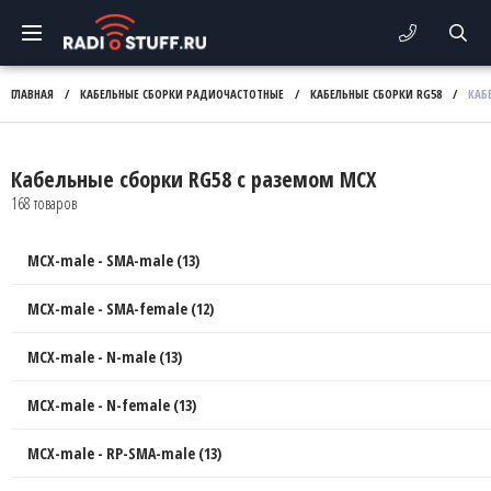
ГЛАВНАЯ
/
КАБЕЛЬНЫЕ СБОРКИ РАДИОЧАСТОТНЫЕ
/
КАБЕЛЬНЫЕ СБОРКИ RG58
/
КАБ
Кабельные сборки RG58 с раземом MCX
168 товаров
MCX-male - SMA-male (13)
MCX-male - SMA-female (12)
MCX-male - N-male (13)
MCX-male - N-female (13)
MCX-male - RP-SMA-male (13)