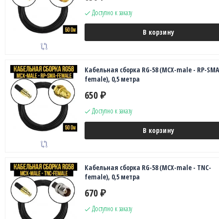
Доступно к заказу
В корзину
Кабельная сборка RG-58 (MCX-male - RP-SMA
female), 0,5 метра
650
₽
Доступно к заказу
В корзину
Кабельная сборка RG-58 (MCX-male - TNC-
female), 0,5 метра
670
₽
Доступно к заказу