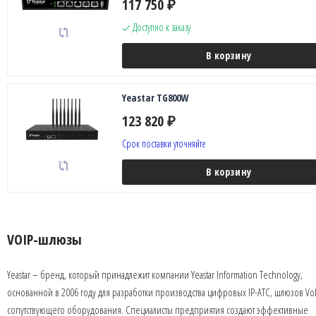
117 750
₽
Доступно к заказу
В корзину
Yeastar TG800W
123 820
₽
Срок поставки уточняйте
В корзину
VOIP-шлюзы
Yeastar – бренд, который принадлежит компании Yeastar Information Technology,
основанной в 2006 году для разработки производства цифровых IP-АТС, шлюзов Vo
сопутствующего оборудования. Специалисты предприятия создают эффективные