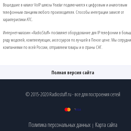
Вошедшие в каталог VoIP шлюзы Yeastar подключаются к цифровым и аналоговым
телефонным станциям любого производителя. Способы интеграции зависят от
характеристики АТС.
Интернет-магазин «RadioStuff» поставляет оборудование для IP телефонии в боль
ряду моделей, комплектующих, аксессуаров по лучшей в Пензе цене. Мы сотрудн
компаниями по всей России, отправляем товары и в страны СНГ.
Полная версия сайта
© 2015-2020 Radiostuff.ru - все для построения сетей
Политика персональных данных
Карта сайта
|