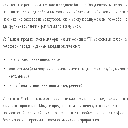
комплексные решения для малого и среднего бизнеса. Это универсальные систем
настраивающиеся под требования компаний, гибкие и масштабируемые, направл
на снижение расходов на междугороднюю и международную связь. Что особенно
для крупных компаний с филиалами по всему миру.
VoIP шлюзы предназначены для организации офисных АТС, межсетевых связей, си
голосовой передачи данных. Модели различаются:
числом телефонных интерфейсов;
конструкцией (они могут быть встраиваемыми в стандартную стойку 19 дюймов 
настольными);
типом блока питания (внешний или внутренний).
VoIP шлюзы Yeastar оснащаются встроенным маршрутизатором с поддержкой боль
количества протоколов. Модели предполагают автоматическую авторизацию
пользователей с раздачей IP-адресов, контроль и настройку приоритетов трафика, 
безопасности с широкими возможностями администрирования.