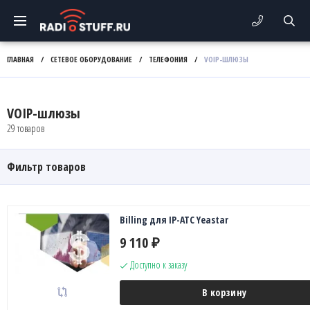
ГЛАВНАЯ
/
СЕТЕВОЕ ОБОРУДОВАНИЕ
/
ТЕЛЕФОНИЯ
/
VOIP-ШЛЮЗЫ
VOIP-шлюзы
29 товаров
Фильтр товаров
Billing для IP-АТС Yeastar
9 110
₽
Доступно к заказу
В корзину