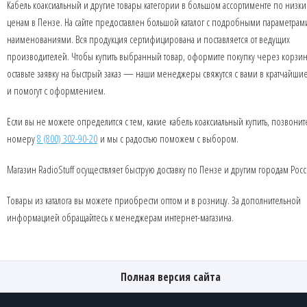
Кабель коаксиальный и другие товары категории в большом ассортименте по низк
ценам в Пензе. На сайте предоставлен большой каталог с подробными параметрам
наименованиями. Вся продукция сертифицирована и поставляется от ведущих
производителей. Чтобы купить выбранный товар, оформите покупку через корзин
оставьте заявку на быстрый заказ — наши менеджеры свяжутся с вами в кратчайши
и помогут с оформлением.
Если вы не можете определится с тем, какие кабель коаксиальный купить, позвонит
номеру
8 (800) 302-90-20
и мы с радостью поможем с выбором.
Магазин RadioStuff осуществляет быструю доставку по Пензе и другим городам Росс
Товары из каталога вы можете приобрести оптом и в розницу. За дополнительной
информацией обращайтесь к менеджерам интернет-магазина.
Полная версия сайта