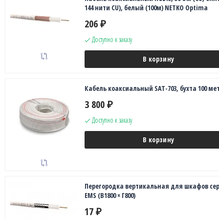
144 нити CU), белый (100м) NETKO Optima
206
₽
Доступно к заказу
В корзину
Кабель коаксиальный SAT-703, бухта 100 ме
3 800
₽
Доступно к заказу
В корзину
Перегородка вертикальная для шкафов се
EMS (В1800 × Г800)
17
₽