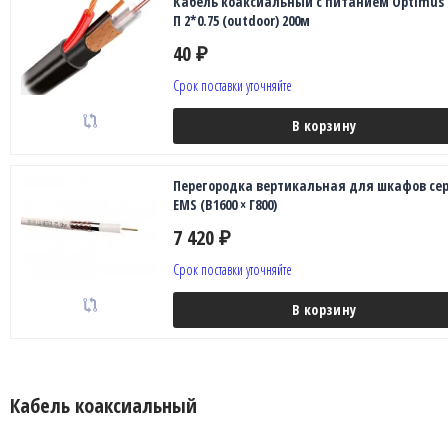
Кабель коаксиальный с питанием Optimus 
П 2*0.75 (outdoor) 200м
40
₽
Срок поставки уточняйте
В корзину
Перегородка вертикальная для шкафов се
EMS (В1600 × Г800)
7 420
₽
Срок поставки уточняйте
В корзину
Кабель коаксиальный