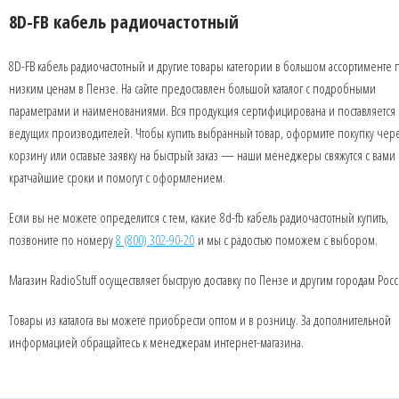
8D-FB кабель радиочастотный
8D-FB кабель радиочастотный и другие товары категории в большом ассортименте 
низким ценам в Пензе. На сайте предоставлен большой каталог с подробными
параметрами и наименованиями. Вся продукция сертифицирована и поставляется 
ведущих производителей. Чтобы купить выбранный товар, оформите покупку чер
корзину или оставьте заявку на быстрый заказ — наши менеджеры свяжутся с вами 
кратчайшие сроки и помогут с оформлением.
Если вы не можете определится с тем, какие 8d-fb кабель радиочастотный купить,
позвоните по номеру
8 (800) 302-90-20
и мы с радостью поможем с выбором.
Магазин RadioStuff осуществляет быструю доставку по Пензе и другим городам Росс
Товары из каталога вы можете приобрести оптом и в розницу. За дополнительной
информацией обращайтесь к менеджерам интернет-магазина.