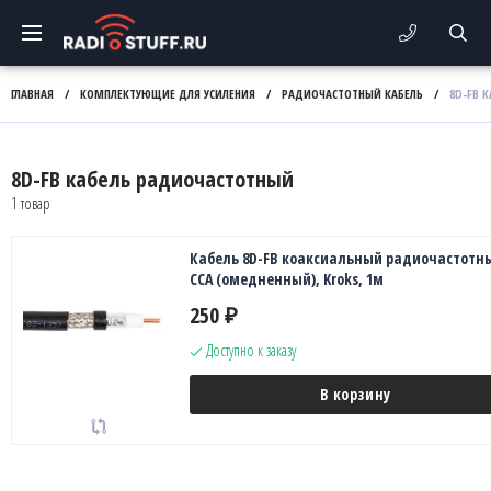
ГЛАВНАЯ
/
КОМПЛЕКТУЮЩИЕ ДЛЯ УСИЛЕНИЯ
/
РАДИОЧАСТОТНЫЙ КАБЕЛЬ
/
8D-FB 
8D-FB кабель радиочастотный
1 товар
Кабель 8D-FB коаксиальный радиочастотн
CCA (омедненный), Kroks, 1м
250
₽
Доступно к заказу
В корзину