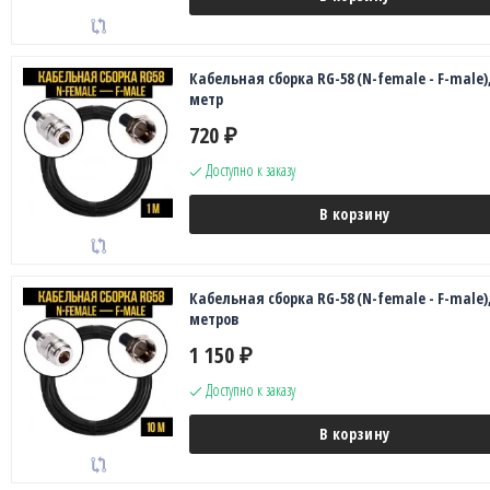
Кабельная сборка RG-58 (N-female - F-male),
метр
720
₽
Доступно к заказу
В корзину
Кабельная сборка RG-58 (N-female - F-male),
метров
1 150
₽
Доступно к заказу
В корзину