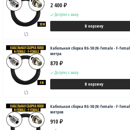
2 400
₽
Доступно к заказу
В корзину
Кабельная сборка RG-58 (N-female - F-female
метра
870
₽
Доступно к заказу
В корзину
Кабельная сборка RG-58 (N-female - F-female
метров
910
₽