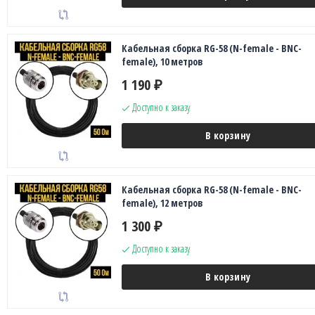
Кабельная сборка RG-58 (N-female - BNC-
female), 10 метров
1 190
₽
Доступно к заказу
В корзину
Кабельная сборка RG-58 (N-female - BNC-
female), 12 метров
1 300
₽
Доступно к заказу
В корзину