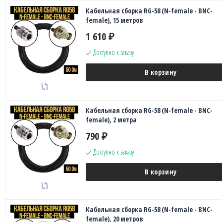
Кабельная сборка RG-58 (N-female - BNC-
female), 15 метров
1 610
₽
Доступно к заказу
В корзину
Кабельная сборка RG-58 (N-female - BNC-
female), 2 метра
790
₽
Доступно к заказу
В корзину
Кабельная сборка RG-58 (N-female - BNC-
female), 20 метров