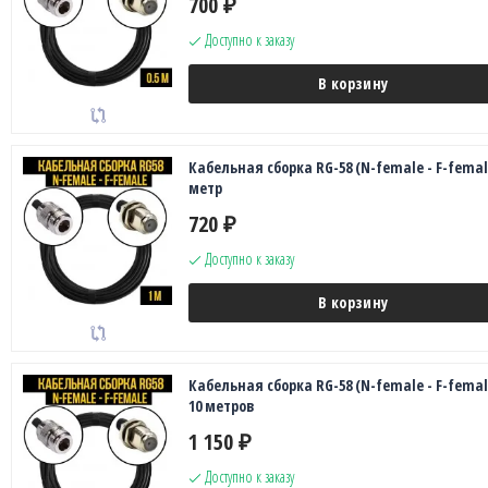
700
₽
Доступно к заказу
В корзину
Кабельная сборка RG-58 (N-female - F-female
метр
720
₽
Доступно к заказу
В корзину
Кабельная сборка RG-58 (N-female - F-femal
10 метров
1 150
₽
Доступно к заказу