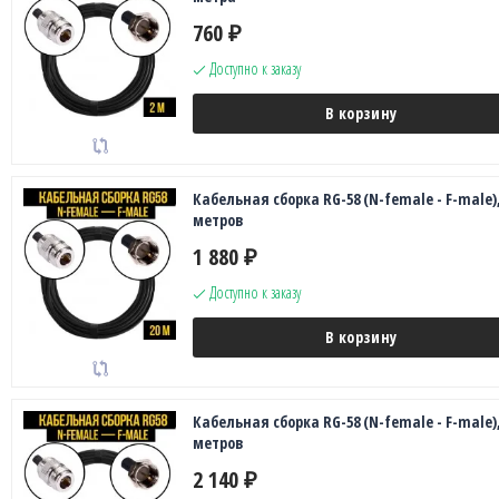
760
₽
Доступно к заказу
В корзину
Кабельная сборка RG-58 (N-female - F-male),
метров
1 880
₽
Доступно к заказу
В корзину
Кабельная сборка RG-58 (N-female - F-male),
метров
2 140
₽