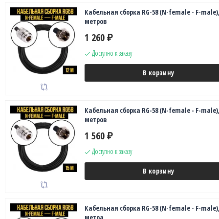
Кабельная сборка RG-58 (N-female - F-male),
метров
1 260
₽
Доступно к заказу
В корзину
Кабельная сборка RG-58 (N-female - F-male),
метров
1 560
₽
Доступно к заказу
В корзину
Кабельная сборка RG-58 (N-female - F-male),
метра