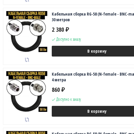
Кабельная сборка RG-58 (N-female - BNC-mal
30 метров
2 380
₽
Доступно к заказу
В корзину
Кабельная сборка RG-58 (N-female - BNC-mal
4 метра
860
₽
Доступно к заказу
В корзину
Кабельная сборка RG-58 (N-female - BNC-mal