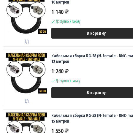
10 метров
1 140
₽
Доступно к заказу
В корзину
Кабельная сборка RG-58 (N-female - BNC-mal
12 метров
1 240
₽
Доступно к заказу
В корзину
Кабельная сборка RG-58 (N-female - BNC-mal
15 метров
1 550
₽