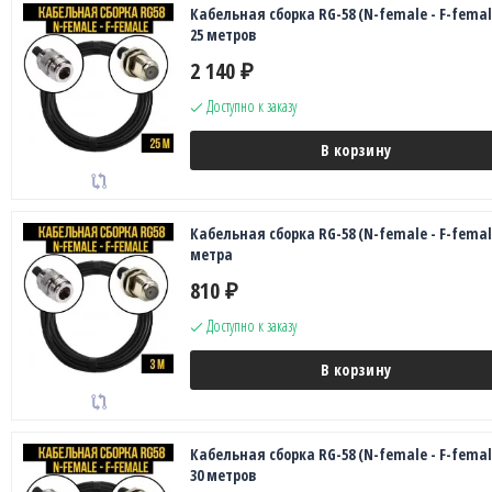
Кабельная сборка RG-58 (N-female - F-femal
25 метров
2 140
₽
Доступно к заказу
В корзину
Кабельная сборка RG-58 (N-female - F-female
метра
810
₽
Доступно к заказу
В корзину
Кабельная сборка RG-58 (N-female - F-femal
30 метров