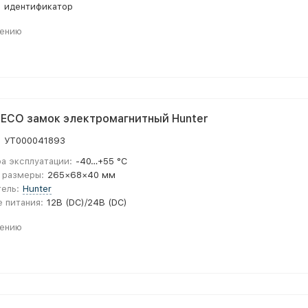
:
идентификатор
нению
ECO замок электромагнитный Hunter
:
УТ000041893
а эксплуатации:
-40…+55 °С
 размеры:
265×68×40 мм
ель:
Hunter
 питания:
12В (DC)/24В (DC)
нению