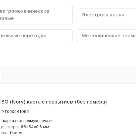
ектромеханические
Электрозащелки
езные
бельные переходы
Металлические терм
 ISO (Ivory) карта с покрытием (без номера)
:
УТ000041958
:
карта под прямую печать
 размеры:
86×54×0.8 мм
ель:
Hunter