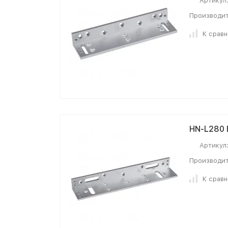
Артикул
Производит
К срав
HN-L280 
Артикул
Производит
К срав