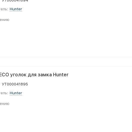
:
УТ000041894
ель:
Hunter
нению
ECO уголок для замка Hunter
:
УТ000041895
ель:
Hunter
нению