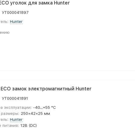
ECO уголок для замка Hunter
:
УТ000041897
ель:
Hunter
нению
ECO замок электромагнитный Hunter
:
УТ000041891
а эксплуатации:
-40…+55 °С
 размеры:
250×42×25 мм
ель:
Hunter
 питания:
12В (DC)