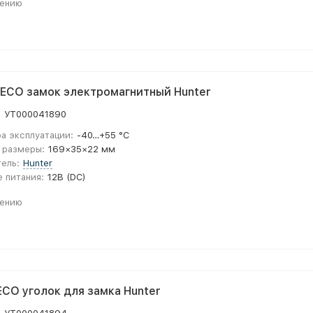
нению
ECO замок электромагнитный Hunter
:
УТ000041890
а эксплуатации:
-40…+55 °С
 размеры:
169×35×22 мм
ель:
Hunter
 питания:
12В (DC)
нению
ECO уголок для замка Hunter