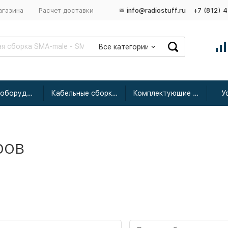
агазина
Расчет доставки
info@radiostuff.ru
+7 (812) 
Все категории
Сетевое оборудование
Кабельные сборки радиочастотные
Комплектующие для усиления
У
ров