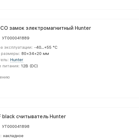
CO замок электромагнитный Hunter
:
УТ000041889
а эксплуатации:
-40…+55 °С
 размеры:
80×34×20 мм
ель:
Hunter
 питания:
12В (DC)
нению
 black считыватель Hunter
:
УТ000041898
:
накладное