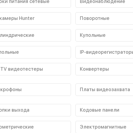
оки питания сетевые
Видеонаблюдение
-камеры Hunter
Поворотные
линдрические
Купольные
польные
IP-видеорегистратор
TV видеотестеры
Конвертеры
крофоны
Платы видеозахвата
опки выхода
Кодовые панели
ометрические
Электромагнитные