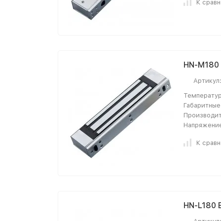
К срав
HN-M180 
Артикул
Температур
Габаритные
Производит
Напряжение
К срав
HN-L180 