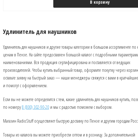
В корзину
Удлинитель для наушников
Удлинитель для наушников и другие товары категории в большом ассортименте по
ценам в Пензе. На сайте предоставлен большой каталог с подробными параметрам
наименованиями. Вся продукция сертифицирована и поставляется от ведущих
производителей. Чтобы купить выбранный товар, оформите покупку через корзин
оставьте заявку на быстрый заказ — наши менеджеры свяжутся с вами в кратчайши
и помогут с оформлением.
Если вы не можете определится с тем, какие удлинитель для наушников купить, по
по номеру
8 (800) 302-90-20
и мы с радостью поможем с выбором.
Магазин RadioStuff осуществляет быструю доставку по Пензе и другим городам Росс
Товары из каталога вы можете приобрести оптом и в розницу. За дополнительной