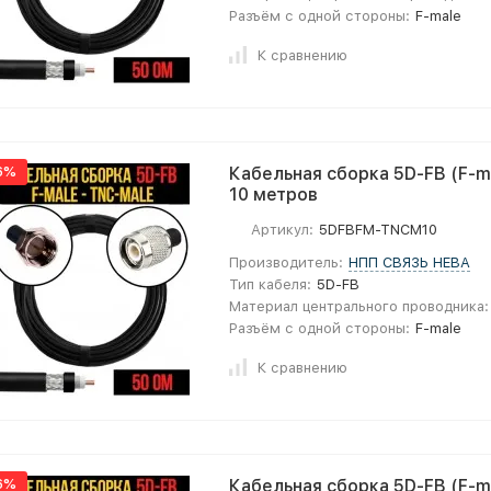
Разъём с одной стороны:
F-male
К сравнению
6%
Кабельная сборка 5D-FB (F-ma
10 метров
Артикул:
5DFBFM-TNCM10
Производитель:
НПП СВЯЗЬ НЕВА
Тип кабеля:
5D-FB
Материал центрального проводника:
Разъём с одной стороны:
F-male
К сравнению
6%
Кабельная сборка 5D-FB (F-ma