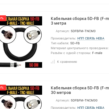
6%
Кабельная сборка 5D-FB (F-ma
3 метра
Артикул:
5DFBFM-TNCM3
Производитель:
НПП СВЯЗЬ НЕВА
Тип кабеля:
5D-FB
Материал центрального проводника:
Разъём с одной стороны:
F-male
К сравнению
6%
Кабельная сборка 5D-FB (F-ma
30 метров
Артикул:
5DFBFM-TNCM30
Производитель:
НПП СВЯЗЬ НЕВА