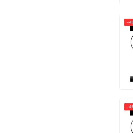
-4
-4