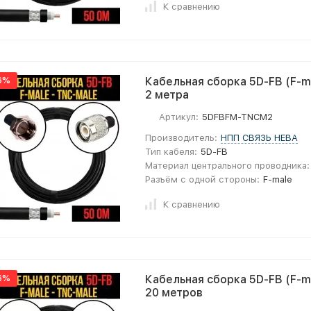
К сравнению
6%
Кабельная сборка 5D-FB (F-ma
2 метра
Артикул:
5DFBFM-TNCM2
Производитель:
НПП СВЯЗЬ НЕВА
Тип кабеля:
5D-FB
Материал центрального проводника:
Разъём с одной стороны:
F-male
К сравнению
6%
Кабельная сборка 5D-FB (F-ma
20 метров