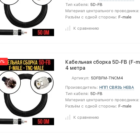
Тип кабеля:
5D-FB
Материал центрального проводника:
Разъём с одной стороны:
F-male
К сравнению
6%
Кабельная сборка 5D-FB (F-ma
4 метра
Артикул:
5DFBFM-TNCM4
Производитель:
НПП СВЯЗЬ НЕВА
Тип кабеля:
5D-FB
Материал центрального проводника:
Разъём с одной стороны:
F-male
К сравнению