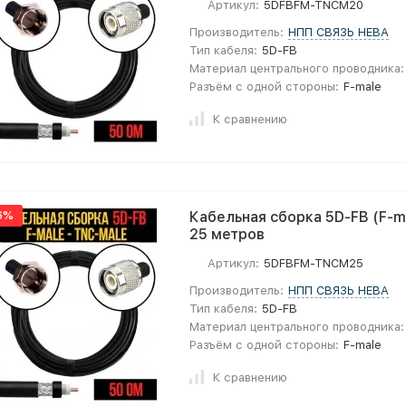
Артикул:
5DFBFM-TNCM20
Производитель:
НПП СВЯЗЬ НЕВА
Тип кабеля:
5D-FB
Материал центрального проводника:
Разъём с одной стороны:
F-male
К сравнению
6%
Кабельная сборка 5D-FB (F-ma
25 метров
Артикул:
5DFBFM-TNCM25
Производитель:
НПП СВЯЗЬ НЕВА
Тип кабеля:
5D-FB
Материал центрального проводника:
Разъём с одной стороны:
F-male
К сравнению