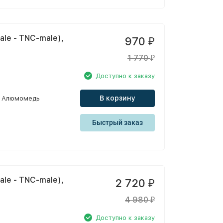
le - TNC-male),
970
₽
1 770
₽
Доступно к заказу
В корзину
Алюмомедь
Быстрый заказ
le - TNC-male),
2 720
₽
4 980
₽
Доступно к заказу