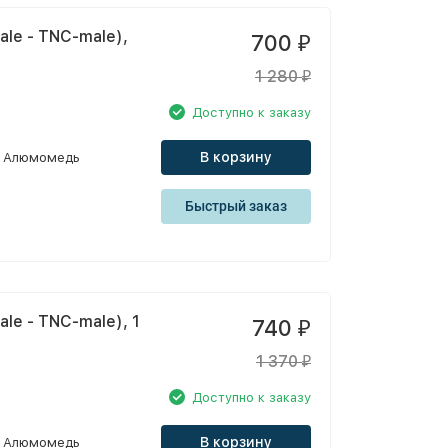
le - TNC-male),
700
₽
1 280
₽
Доступно к заказу
В корзину
Алюмомедь
Быстрый заказ
le - TNC-male), 1
740
₽
1 370
₽
Доступно к заказу
В корзину
Алюмомедь