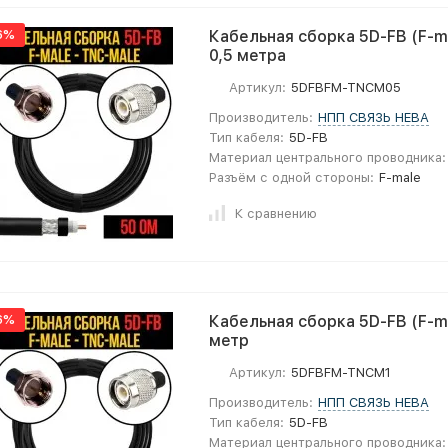
6%
Кабельная сборка 5D-FB (F-ma
0,5 метра
Артикул:
5DFBFM-TNCM05
Производитель:
НПП СВЯЗЬ НЕВА
Тип кабеля:
5D-FB
Материал центрального проводника:
Разъём с одной стороны:
F-male
К сравнению
6%
Кабельная сборка 5D-FB (F-ma
метр
Артикул:
5DFBFM-TNCM1
Производитель:
НПП СВЯЗЬ НЕВА
Тип кабеля:
5D-FB
Материал центрального проводника: