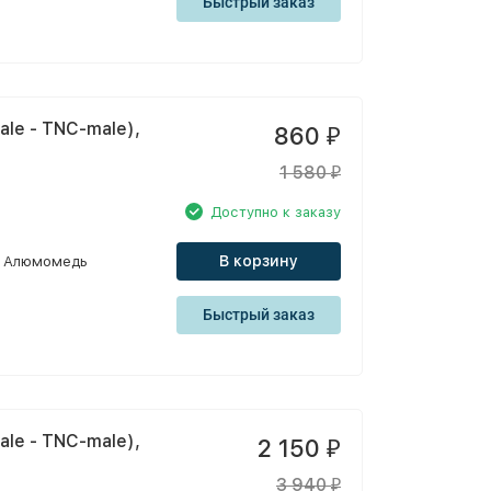
Быстрый заказ
le - TNC-male),
860
₽
1 580
₽
Доступно к заказу
В корзину
Алюмомедь
Быстрый заказ
le - TNC-male),
2 150
₽
3 940
₽