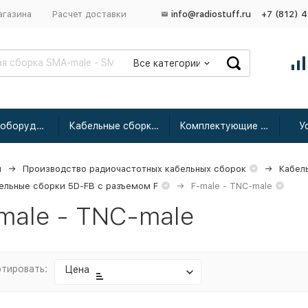
агазина
Расчет доставки
info@radiostuff.ru
+7 (812) 
Все категории
Сетевое оборудование
Кабельные сборки радиочастотные
Комплектующие для усиления
У
я
Производство радиочастотных кабельных сборок
Кабел
ельные сборки 5D-FB с разъемом F
F-male - TNC-male
male - TNC-male
тировать:
Цена