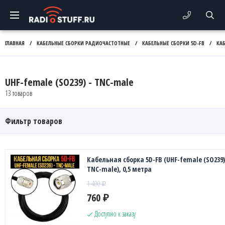
ГЛАВНАЯ
/
КАБЕЛЬНЫЕ СБОРКИ РАДИОЧАСТОТНЫЕ
/
КАБЕЛЬНЫЕ СБОРКИ 5D-FB
/
КА
UHF-female (SO239) - TNC-male
13 товаров
Фильтр товаров
Кабельная сборка 5D-FB (UHF-female (SO239)
TNC-male), 0,5 метра
1 400
₽
760
₽
Доступно к заказу